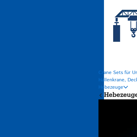
Crane Sets für U
Hallenkrane, Dec
Hebezeuge
Hebezeug