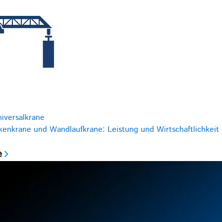
niversalkrane
kenkrane und Wandlaufkrane: Leistung und Wirtschaftlichkeit
e