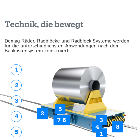
Technik, die bewegt
Demag Räder, Radblöcke und Radblock-Systeme werden
für die unterschiedlichsten Anwendungen nach dem
Baukastensystem konstruiert.
1
2
3
5
2
4
7
6
3
4
8
5
1