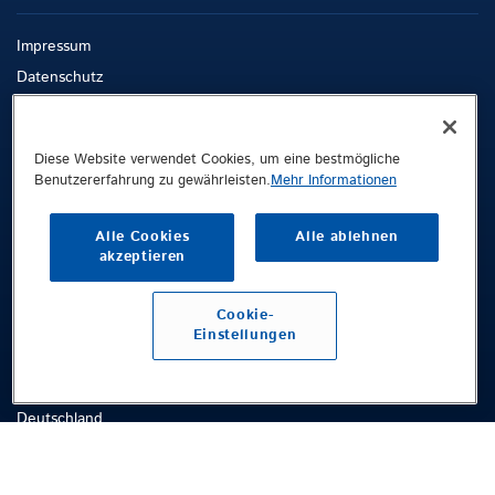
Impressum
Datenschutz
AGB
Whistleblowing-Kanal
Diese Website verwendet Cookies, um eine bestmögliche
Benutzererfahrung zu gewährleisten.
Mehr Informationen
Public © 2026 Demag Cranes & Components GmbH. All rights reserved.
Demag Cranes & Components GmbH
Alle Cookies
Alle ablehnen
Postfach 67
akzeptieren
58286 Wetter
Deutschland
Cookie-
Einstellungen
Besucheranschrift
Ruhrstraße 28
58300 Wetter
Deutschland