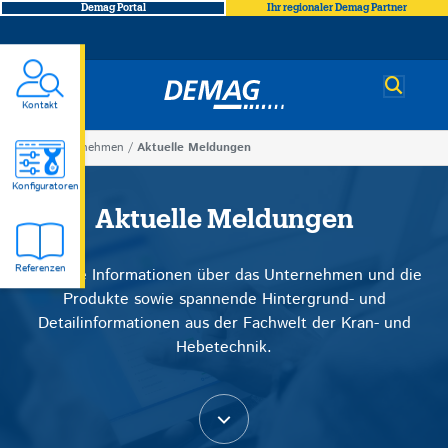
Demag Portal
Ihr regionaler Demag Partner
Demag
Kontakt
You
Unternehmen
Aktuelle Meldungen
Aktuelle
are
Konfiguratoren
here
Aktuelle Meldungen
Meldungen
Referenzen
Neueste Informationen über das Unternehmen und die
Produkte sowie spannende Hintergrund- und
Detailinformationen aus der Fachwelt der Kran- und
Hebetechnik.