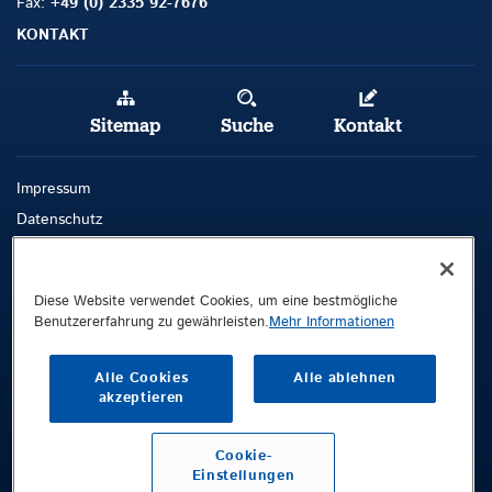
Fax:
+49 (0) 2335 92-7676
KONTAKT
Sitemap
Suche
Kontakt
Impressum
Datenschutz
AGB
Whistleblowing-Kanal
Diese Website verwendet Cookies, um eine bestmögliche
Benutzererfahrung zu gewährleisten.
Mehr Informationen
Public © 2026 Demag Cranes & Components GmbH. All rights reserved.
Demag Cranes & Components GmbH
Alle Cookies
Alle ablehnen
Postfach 67
akzeptieren
58286 Wetter
Deutschland
Cookie-
Einstellungen
Besucheranschrift