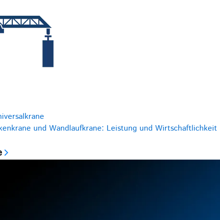
niversalkrane
kenkrane und Wandlaufkrane: Leistung und Wirtschaftlichkeit
e