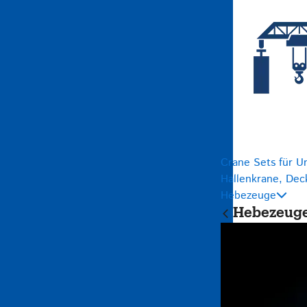
Crane Sets für U
Hallenkrane, Dec
Hebezeuge
Hebezeug