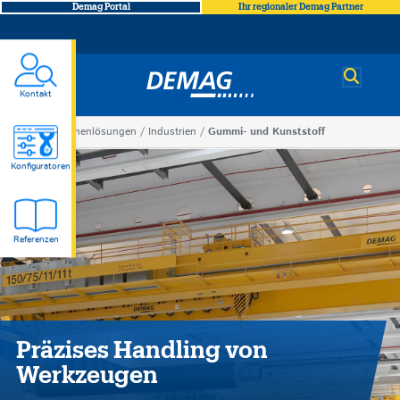
Demag Portal
Ihr regionaler Demag Partner
Demag
Kontakt
You
Branchenlösungen
Industrien
Gummi- und Kunststoff
Gummi-
are
Konfiguratoren
here
und
Referenzen
Kunststoff
Präzises Handling von
Werkzeugen