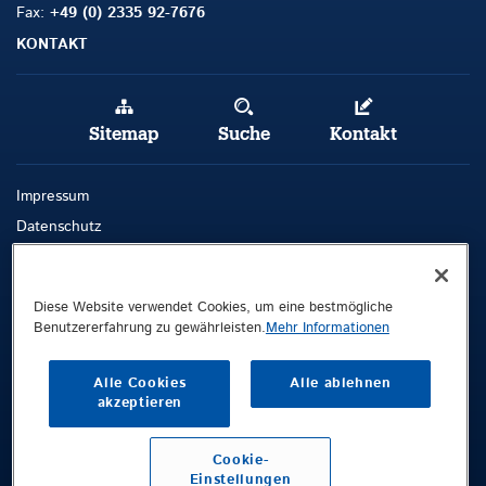
Fax:
+49 (0) 2335 92-7676
KONTAKT
Sitemap
Suche
Kontakt
Impressum
Datenschutz
AGB
Whistleblowing-Kanal
Diese Website verwendet Cookies, um eine bestmögliche
Benutzererfahrung zu gewährleisten.
Mehr Informationen
Public © 2026 Demag Cranes & Components GmbH. All rights reserved.
Demag Cranes & Components GmbH
Alle Cookies
Alle ablehnen
Postfach 67
akzeptieren
58286 Wetter
Deutschland
Cookie-
Einstellungen
Besucheranschrift