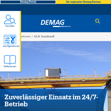
Demag Portal
Ihr regionaler Demag Partner
Demag
Kontakt
You
Unternehmen
SCA Sundsvall
SCA
are
Konfiguratoren
here
Sundsvall
Referenzen
Zuverlässiger Einsatz im 24/7-
Betrieb