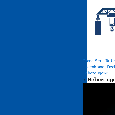
Crane Sets für U
Hallenkrane, Dec
Hebezeuge
Hebezeug