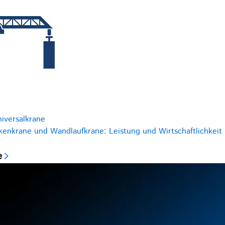
niversalkrane
kenkrane und Wandlaufkrane: Leistung und Wirtschaftlichkeit
e