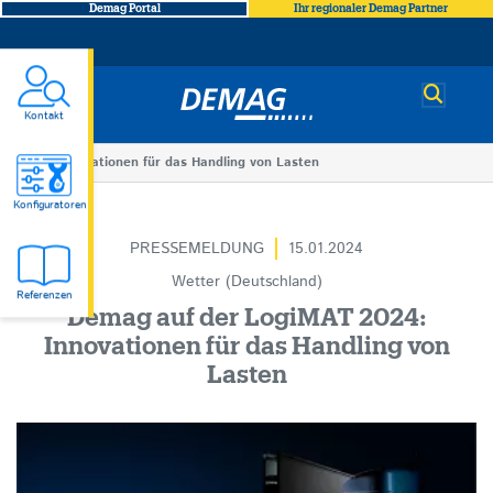
Demag Portal
Ihr regionaler Demag Partner
Demag
Kontakt
You
Innovationen für das Handling von Lasten
Innovationen
are
Konfiguratoren
here
PRESSEMELDUNG
15.01.2024
für
Wetter (Deutschland)
Referenzen
das
Demag auf der LogiMAT 2024:
Innovationen für das Handling von
Handling
Lasten
von
Lasten